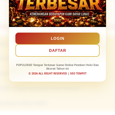
ER4D TEMPAT GAME ONLINE PEMBAWA HO
LOGIN
pat Game Online hari ini?
DAFTAR
an tempat game online terbesar yang memberikan pe
 ke POPULER4D dengan cepat?
POPULER4D
Tempat Terbesar Game Online Pemberi Hoki Dan
ihan permainan modern. Platform ini dirancang unt
Akurat Tahun ini
nyata setiap hari.
LER4D, pengguna cukup memasukkan username dan p
online di situs POPULER4D?
© 2026 ALL RIGHT RESERVED | SEO TEMPET
epat dan ringan memungkinkan akses instan tanpa kendal
iakan berbagai game yang dapat dimainkan dengan cep
ER4D sebagai tempat game online terbesar?
rmainan sebelum menikmati pengalaman penuh dalam g
D terletak pada koleksi game yang lengkap, sistem
a diakses melalui mobile?
ang interaktif. Semua dirancang untuk memberikan hi