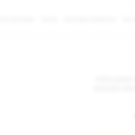
ITUS POPULER4D
TOTO 4D
POPULER4D TERPERCAYA
POPU
POPULER4D 
DENGAN HOKI