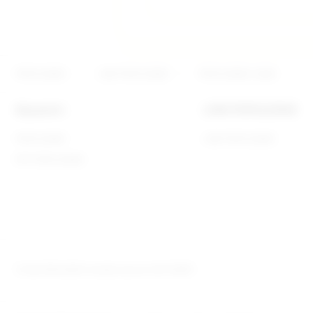
POPULER4D
>
LINK POPULER4D
>
POPULER4D LOGIN
Footer Navigation
Keyword :
LINK POPULER4D
POPULER4D
LINK POPULER4D
RTP POPULER4D
© 2026 POPULER4D. All rights reserved. SEO TEMPET