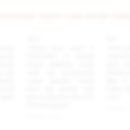
g menarik.
kses melalui smartphone, tablet, maupun desktop. 
tikan pengalaman bermain tetap nyaman kapan saja dan 
POPULER4D TEMPAT GAME ONLINE PEMBAW
Temoa
Wick
empat
"Tempat game online di
"Akses l
sung
POPULER4D ini lengkap
selalu la
anyak
banget. Sistemnya sangat
game onl
ru dan
stabil dan permainannya
dengan ba
mudah.
sangat beragam. Sering
Main di
t hoki
dapet fitur menarik yang
ringan, j
bagus
bikin pengalaman makin seru
disini."
dan menyengakan."
Terverifikasi - 
Terverifikasi - Kemarin