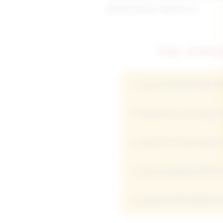
akurat pada tahun ini.
FAQ: POPUL
1. Apa itu POPULER4D Tem
POPULER4D menghadirk
2. Bagaimana cara login
dengan berbagai pil
sekaligus peluang hoki 
Untuk login ke POPU
3. Apakah tersedia game 
utama. Sistem login c
Ya, POPULER4D menyed
4. Apa keunggulan POPUL
pengguna memahami pe
Keunggulan POPULER4
5. Apakah POPULER4D bis
pengalaman bermain y